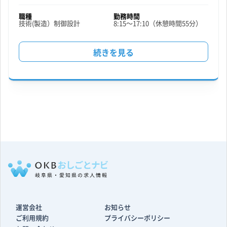
の
職種
勤務時間
技術(製造）
制御設計
8:15～17:10（休憩時間55分）
機
続きを見る
械
の
電
機
設
計・
制
運営会社
お知らせ
御
ご利用規約
プライバシーポリシー