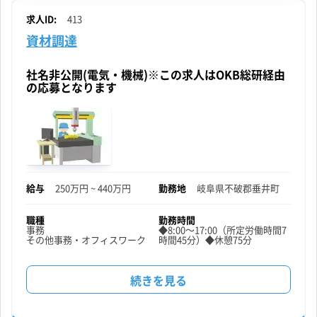
求人ID:
413
資材調達
社名非公開(電気・機械)※この求人はOKB総研経由
の応募となります
給与
250万円 ~ 440万円
勤務地
岐阜県
不破郡垂井町
職種
勤務時間
事務
◆8:00～17:00（所定労働時間7
その他事務・オフィスワーク
時間45分）◆休憩75分
資
続きを見る
材