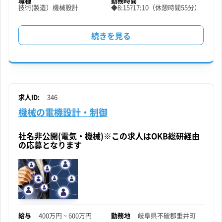
職種
勤務時間
技術(製造）
機械設計
◆8:15?17:10（休憩時間55分）
※
機
続きを見る
の
械
設
計
求人ID:
346
機械の電機設計・制御
※
生
社名非公開(電気・機械)※この求人はOKB総研経由
の応募となります
産
設
備
※
給与
400万円 ~ 600万円
勤務地
岐阜県
不破郡垂井町