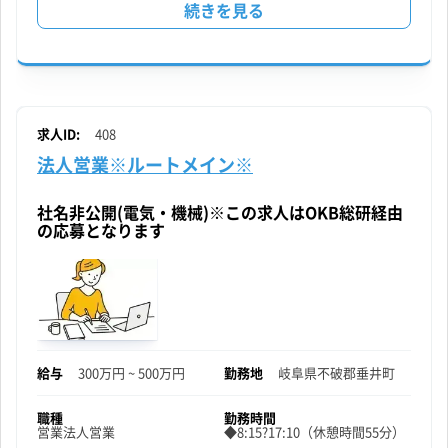
品
続きを見る
質
管
理
求人ID:
408
法人営業※ルートメイン※
の
社名非公開(電気・機械)※この求人はOKB総研経由
の応募となります
給与
300万円 ~ 500万円
勤務地
岐阜県
不破郡垂井町
職種
勤務時間
営業
法人営業
◆8:15?17:10（休憩時間55分）