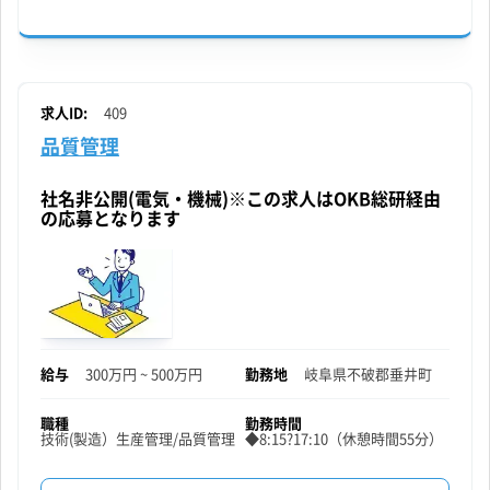
産
管
理
求人ID:
409
品質管理
※
工
社名非公開(電気・機械)※この求人はOKB総研経由
の応募となります
場
長
候
補
給与
300万円 ~ 500万円
勤務地
岐阜県
不破郡垂井町
※
職種
勤務時間
技術(製造）
生産管理/品質管理
◆8:15?17:10（休憩時間55分）
の