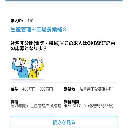
調
達
求人ID:
410
生産管理※工場長候補※
の
社名非公開(電気・機械)※この求人はOKB総研経由
の応募となります
給与
400万円 ~ 600万円
勤務地
岐阜県
不破郡垂井町
職種
勤務時間
技術(製造）
生産管理/品質管理
◆8:15?17:10（休憩時間55分）
生
続きを見る