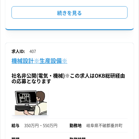
法
続きを見る
人
営
業
求人ID:
407
機械設計※生産設備※
※
ル
社名非公開(電気・機械)※この求人はOKB総研経由
の応募となります
ー
ト
メ
イ
給与
350万円 ~ 550万円
勤務地
岐阜県
不破郡垂井町
ン