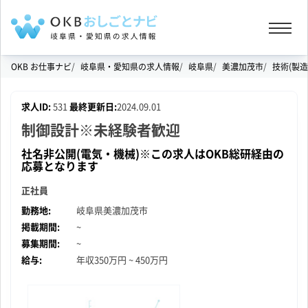
OKB お仕事ナビ
岐阜県・愛知県の求人情報
岐阜県
美濃加茂市
技術(製
求人ID:
531
最終更新日:
2024.09.01
制御設計※未経験者歓迎
社名非公開(電気・機械)※この求人はOKB総研経由の
応募となります
正社員
勤務地:
岐阜県
美濃加茂市
掲載期間:
~
募集期間:
~
給与:
年収
350万円 ~ 450万円